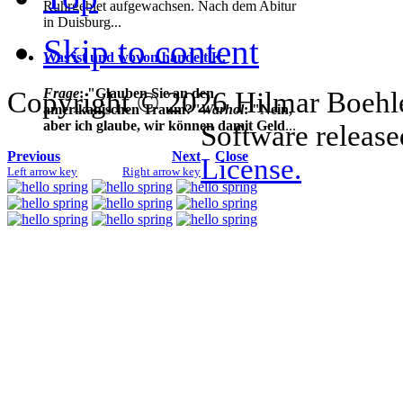
Ruhrgebiet aufgewachsen. Nach dem Abitur
in Duisburg...
Skip to content
Was ist und wovon handelt K.
Frage
: "Glauben Sie an den
Copyright © 2026 Hilmar Boehle
amerikanischen Traum?"
Warhol
: "Nein,
aber ich glaube, wir können damit Geld
...
Software releas
Previous
Next
Close
License.
Left arrow key
Right arrow key