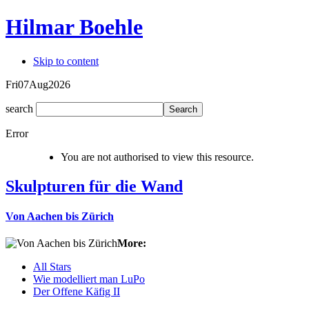
Hilmar Boehle
Skip to content
Fri
07
Aug
2026
search
Error
You are not authorised to view this resource.
Skulpturen für die Wand
Von Aachen bis Zürich
More:
All Stars
Wie modelliert man LuPo
Der Offene Käfig II