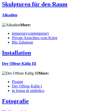
Skulpturen für den Raum
Alkadien
More:
temporarycontemporary
Private Ansichten vom Krieg
Blu Zabaione
Installation
Der Offene Käfig III
More:
Pissing
Der Offene Käfig I
in forma di ombelico
Fotografie