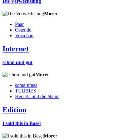
Die Verwechslung
More:
Paar
Ostende
Vorschau
Internet
schön und gut
More:
some-times
TUBBIES
Herr K. und die Natur
Edition
I sold this in Basel
More: