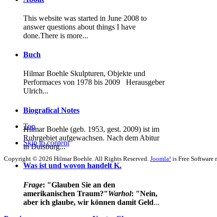
This website was started in June 2008 to
answer questions about things I have
done.There is more...
Buch
Hilmar Boehle Skulpturen, Objekte und
Performaces von 1978 bis 2009
Herausgeber
Ulrich...
Biografical Notes
Top
Hilmar Boehle (geb. 1953, gest. 2009) ist im
Ruhrgebiet aufgewachsen. Nach dem Abitur
Skip to content
in Duisburg...
Copyright © 2026 Hilmar Boehle. All Rights Reserved.
Joomla!
is Free Software 
Was ist und wovon handelt K.
Frage
: "Glauben Sie an den
amerikanischen Traum?"
Warhol
: "Nein,
aber ich glaube, wir können damit Geld
...